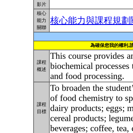
影片
核心
核心能力與課程規劃
能力
關聯
為確保您我的權利,
This course provides a
課程
biochemical processes t
概述
and food processing.
To broaden the student’
of food chemistry to sp
課程
dairy products; eggs; m
目標
cereal products; legume
beverages; coffee, tea,