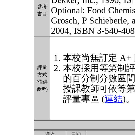
Dekker, Inc., 1996, I
參考
Optional: Food Chemist
書目
Grosch, P Schieberle,
2004, ISBN 3-540-40
本校尚無訂定 A+
本校採用等第制
評量
方式
的百分制分數區
(僅供
授課教師可依等
參考)
評量專區 (
連結
)。
週次
日期