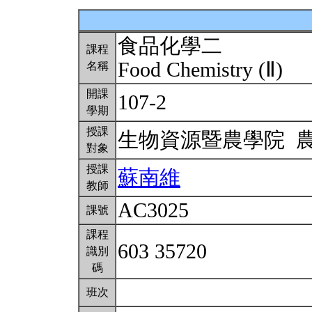
食品化學二
課程
Food Chemistry (Ⅱ)
名稱
開課
107-2
學期
授課
生物資源暨農學院 
對象
授課
蘇南維
教師
AC3025
課號
課程
603 35720
識別
碼
班次