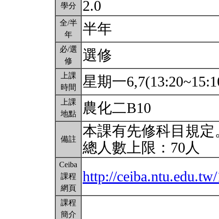
2.0
學分
全/半
半年
年
必/選
選修
修
上課
星期一6,7(13:20~15:1
時間
上課
農化二B10
地點
本課有先修科目規定
備註
總人數上限：70人
Ceiba
http://ceiba.ntu.edu.
課程
網頁
課程
簡介