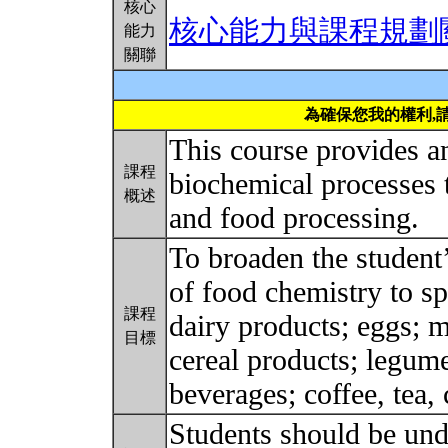
核心
核心能力與課程規劃
能力
關聯
為確保您我的權利,
This course provides a
課程
biochemical processes t
概述
and food processing.
To broaden the student’
of food chemistry to sp
課程
dairy products; eggs; m
目標
cereal products; legume
beverages; coffee, tea,
Students should be un