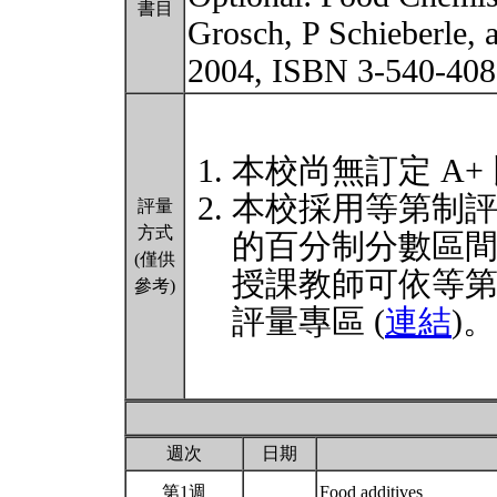
書目
Grosch, P Schieberle,
2004, ISBN 3-540-40
本校尚無訂定 A+
本校採用等第制
評量
方式
的百分制分數區
(僅供
授課教師可依等
參考)
評量專區 (
連結
)。
週次
日期
第1週
Food additives