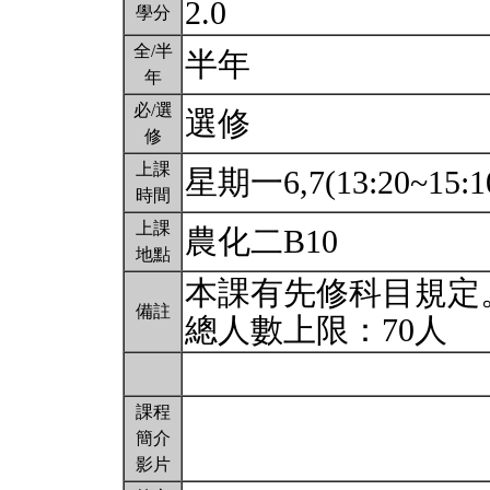
2.0
學分
全/半
半年
年
必/選
選修
修
上課
星期一6,7(13:20~15:1
時間
上課
農化二B10
地點
本課有先修科目規定
備註
總人數上限：70人
課程
簡介
影片