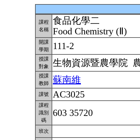
食品化學二
課程
Food Chemistry (Ⅱ)
名稱
開課
111-2
學期
授課
生物資源暨農學院 
對象
授課
蘇南維
教師
AC3025
課號
課程
603 35720
識別
碼
班次