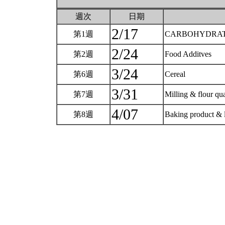
週次
日期
2/17
第1週
CARBOHYDRATES(
2/24
第2週
Food Additves
3/24
第6週
Cereal
3/31
第7週
Milling & flour qu
4/07
第8週
Baking product & 