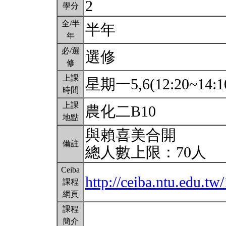
2
學分
全/半
半年
年
必/選
選修
修
上課
星期一5,6(12:20~14:1
時間
上課
農化二B10
地點
與賴喜美合開
備註
總人數上限：70人
Ceiba
http://ceiba.ntu.edu.
課程
網頁
課程
簡介