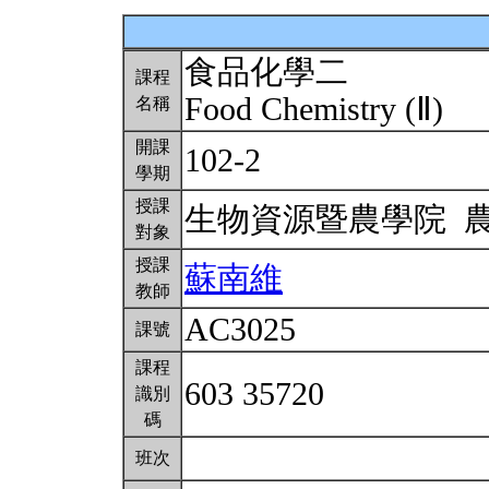
食品化學二
課程
Food Chemistry (Ⅱ)
名稱
開課
102-2
學期
授課
生物資源暨農學院 
對象
授課
蘇南維
教師
AC3025
課號
課程
603 35720
識別
碼
班次