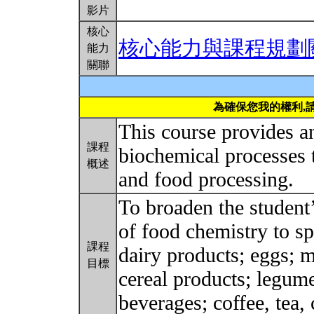
影片
核心
核心能力與課程規劃
能力
關聯
為確保您我的權利,
This course provides a
課程
biochemical processes t
概述
and food processing.
To broaden the student’
of food chemistry to sp
課程
dairy products; eggs; m
目標
cereal products; legume
beverages; coffee, tea,