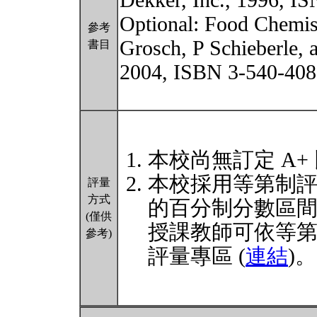
Dekker, Inc., 1996, I
Optional: Food Chemist
參考
Grosch, P Schieberle,
書目
2004, ISBN 3-540-408
本校尚無訂定 A+
本校採用等第制
評量
方式
的百分制分數區
(僅供
授課教師可依等
參考)
評量專區 (
連結
)。