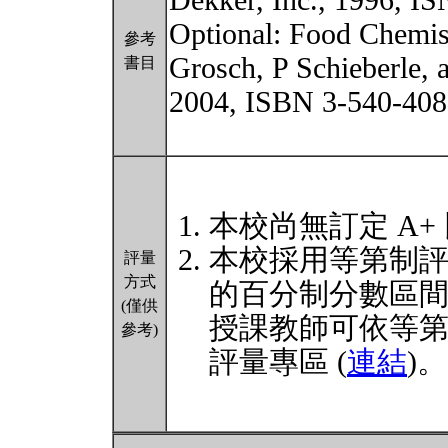
Dekker, Inc., 1996, I
Optional: Food Chemist
參考
Grosch, P Schieberle,
書目
2004, ISBN 3-540-408
本校尚無訂定 A+
本校採用等第制
評量
方式
的百分制分數區
(僅供
授課教師可依等
參考)
評量專區 (
連結
)。