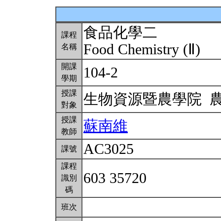
食品化學二
課程
Food Chemistry (Ⅱ)
名稱
開課
104-2
學期
授課
生物資源暨農學院 
對象
授課
蘇南維
教師
AC3025
課號
課程
603 35720
識別
碼
班次