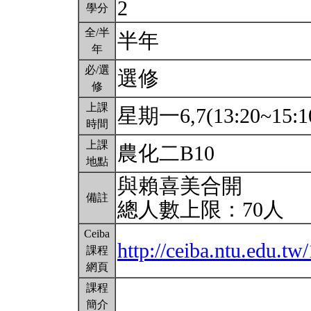
2
學分
全/半
半年
年
必/選
選修
修
上課
星期一6,7(13:20~15:1
時間
上課
農化二B10
地點
與賴喜美合開
備註
總人數上限：70人
Ceiba
http://ceiba.ntu.edu.
課程
網頁
課程
簡介