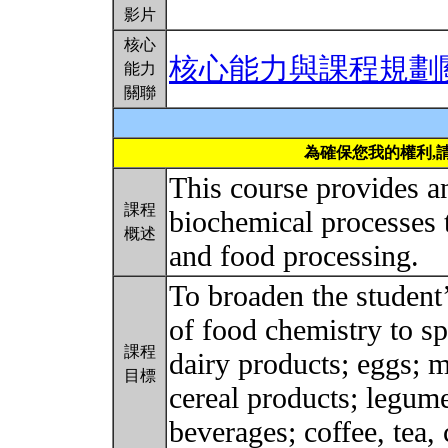
影片
核心
核心能力與課程規劃
能力
關聯
為確保您我的權利,
This course provides a
課程
biochemical processes t
概述
and food processing.
To broaden the student’
of food chemistry to sp
課程
dairy products; eggs; m
目標
cereal products; legume
beverages; coffee, tea,