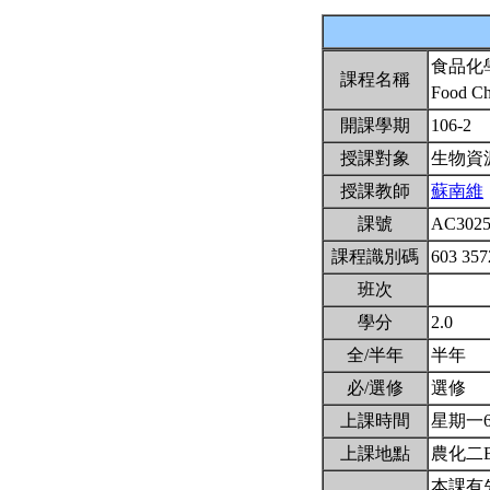
食品化
課程名稱
Food Ch
開課學期
106-2
授課對象
生物資
授課教師
蘇南維
課號
AC302
課程識別碼
603 35
班次
學分
2.0
全/半年
半年
必/選修
選修
上課時間
星期一6,7
上課地點
農化二B
本課有