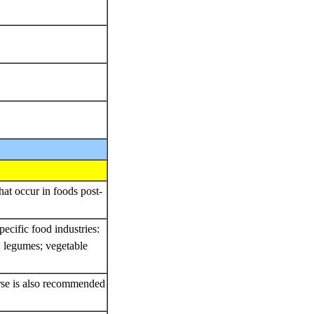
at occur in foods post-
ecific food industries:
; legumes; vegetable
rse is also recommended