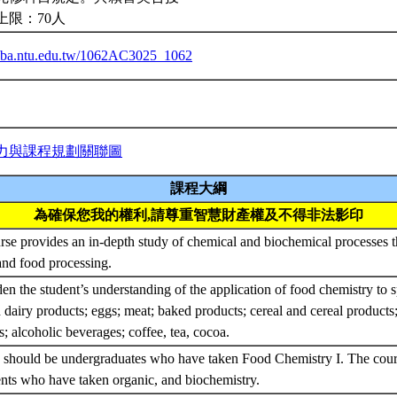
上限：70人
ceiba.ntu.edu.tw/1062AC3025_1062
力與課程規劃關聯圖
課程大綱
為確保您我的權利,請尊重智慧財產權及不得非法影印
rse provides an in-depth study of chemical and biochemical processes th
and food processing.
en the student’s understanding of the application of food chemistry to sp
 dairy products; eggs; meat; baked products; cereal and cereal products
ts; alcoholic beverages; coffee, tea, cocoa.
 should be undergraduates who have taken Food Chemistry I. The cou
ents who have taken organic, and biochemistry.