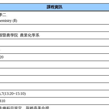
課程資訊
學二
emistry (Ⅱ)
源暨農學院 農業化學系
5
720
(13:20~15:10)
10
先修科目規定。與賴喜美合授