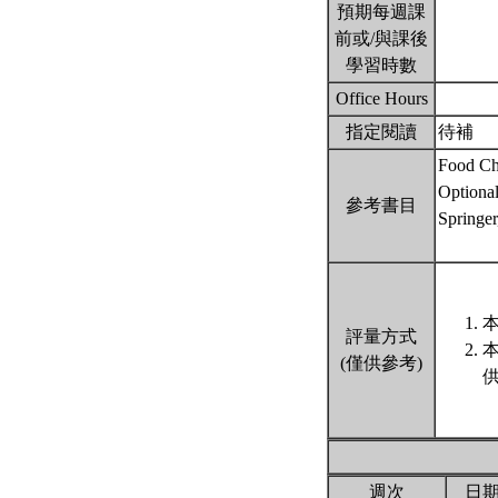
預期每週課
前或/與課後
學習時數
Office Hours
指定閱讀
待補
Food Ch
Optional
參考書目
Springe
本
評量方式
(僅供參考)
週次
日