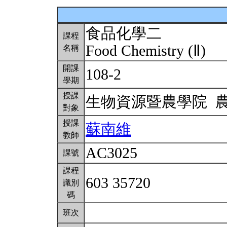
食品化學二
課程
Food Chemistry (Ⅱ)
名稱
開課
108-2
學期
授課
生物資源暨農學院 
對象
授課
蘇南維
教師
AC3025
課號
課程
603 35720
識別
碼
班次