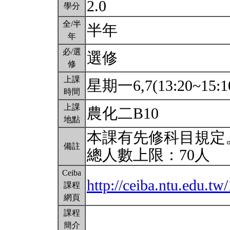
2.0
學分
全/半
半年
年
必/選
選修
修
上課
星期一6,7(13:20~15:1
時間
上課
農化二B10
地點
本課有先修科目規定
備註
總人數上限：70人
Ceiba
http://ceiba.ntu.edu.
課程
網頁
課程
簡介