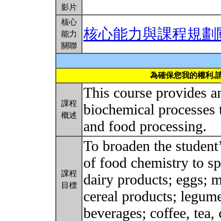
影片
核心
核心能力與課程規劃
能力
關聯
為確保您我的權利,
This course provides a
課程
biochemical processes t
概述
and food processing.
To broaden the student’
of food chemistry to sp
課程
dairy products; eggs; m
目標
cereal products; legume
beverages; coffee, tea,