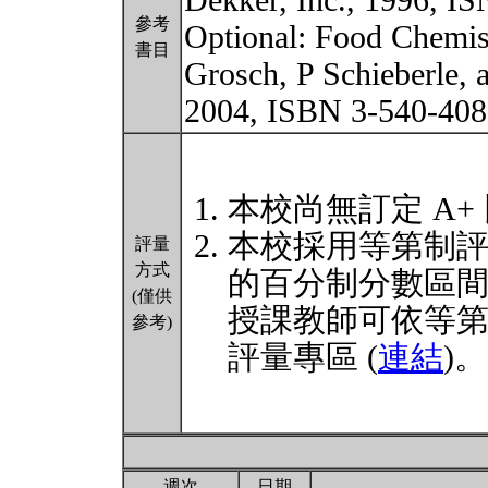
Dekker, Inc., 1996, I
參考
Optional: Food Chemist
書目
Grosch, P Schieberle,
2004, ISBN 3-540-40
本校尚無訂定 A+
本校採用等第制
評量
方式
的百分制分數區
(僅供
授課教師可依等
參考)
評量專區 (
連結
)。
週次
日期