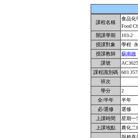
食品化
課程名稱
Food Ch
開課學期
103-2
授課對象
學程 
授課教師
蘇南維
課號
AC302
課程識別碼
603 35
班次
學分
2
全/半年
半年
必/選修
選修
上課時間
星期一5,6
上課地點
農化二B
與賴喜