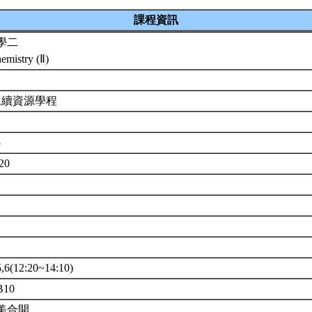
課程資訊
學二
emistry (Ⅱ)
永續資源學程
5
720
(12:20~14:10)
10
美合開