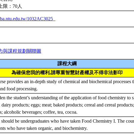
上限：70人
ceiba.ntu.edu.tw/1032AC3025_
力與課程規劃關聯圖
課程大綱
為確保您我的權利,請尊重智慧財產權及不得非法影印
rse provides an in-depth study of chemical and biochemical processes th
and food processing.
en the student’s understanding of the application of food chemistry to sp
 dairy products; eggs; meat; baked products; cereal and cereal products
ts; alcoholic beverages; coffee, tea, cocoa.
 should be undergraduates who have taken Food Chemistry I. The cou
ents who have taken organic, and biochemistry.