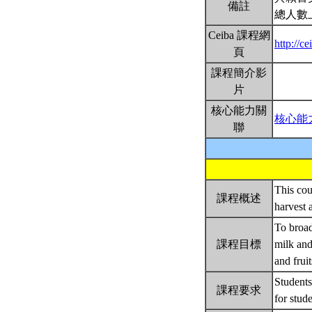
備註
總人數
Ceiba 課程網
http://
頁
課程簡介影
片
核心能力關
核心能
聯
This cou
課程概述
harvest 
To broad
課程目標
milk and
and frui
Students
課程要求
for stud