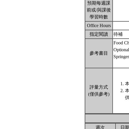
預期每週課
前或/與課後
學習時數
Office Hours
指定閱讀
待補
Food Ch
Optional
參考書目
Springe
本
評量方式
(僅供參考)
週次
日