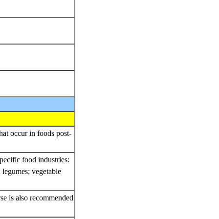
at occur in foods post-
ecific food industries:
; legumes; vegetable
rse is also recommended