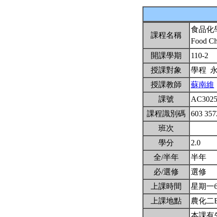
食品化
課程名稱
Food Ch
開課學期
110-2
授課對象
學程 
授課教師
蘇南維
課號
AC302
課程識別碼
603 35
班次
學分
2.0
全/半年
半年
必/選修
選修
上課時間
星期一6,7
上課地點
農化二B
本課有