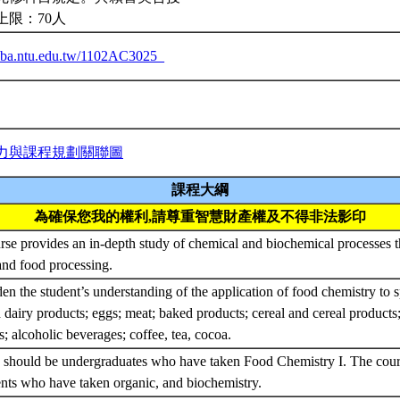
上限：70人
ceiba.ntu.edu.tw/1102AC3025_
力與課程規劃關聯圖
課程大綱
為確保您我的權利,請尊重智慧財產權及不得非法影印
rse provides an in-depth study of chemical and biochemical processes th
and food processing.
en the student’s understanding of the application of food chemistry to sp
 dairy products; eggs; meat; baked products; cereal and cereal products
ts; alcoholic beverages; coffee, tea, cocoa.
 should be undergraduates who have taken Food Chemistry I. The cou
ents who have taken organic, and biochemistry.