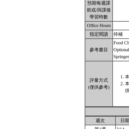
預期每週課
前或/與課後
學習時數
Office Hours
指定閱讀
待補
Food Ch
參考書目
Optional
Springe
本
評量方式
(僅供參考)
週次
日