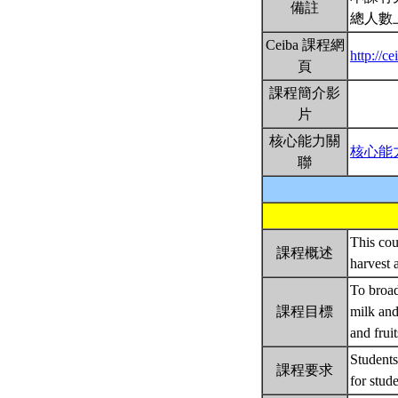
備註
總人數
Ceiba 課程網
http://
頁
課程簡介影
片
核心能力關
核心能
聯
This cou
課程概述
harvest 
To broad
課程目標
milk and
and frui
Students
課程要求
for stud