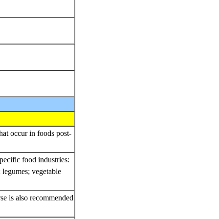
at occur in foods post-
ecific food industries:
; legumes; vegetable
rse is also recommended