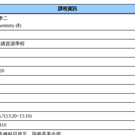
課程資訊
學二
emistry (Ⅱ)
永續資源學程
5
720
(13:20~15:10)
10
先修科目規定。與賴喜美合授