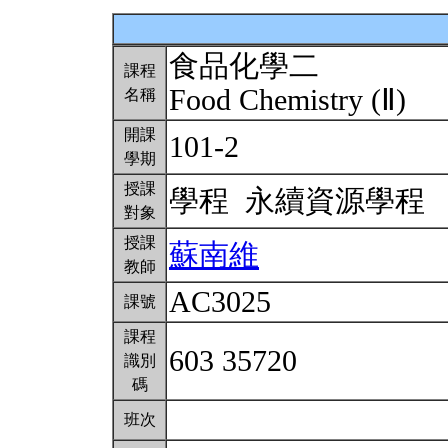
食品化學二
課程
Food Chemistry (Ⅱ)
名稱
開課
101-2
學期
授課
學程 永續資源學程
對象
授課
蘇南維
教師
AC3025
課號
課程
603 35720
識別
碼
班次