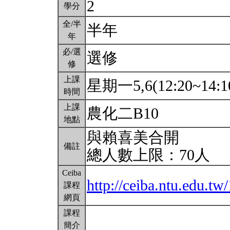
2
學分
全/半
半年
年
必/選
選修
修
上課
星期一5,6(12:20~14:1
時間
上課
農化二B10
地點
與賴喜美合開
備註
總人數上限：70人
Ceiba
http://ceiba.ntu.edu.t
課程
網頁
課程
簡介