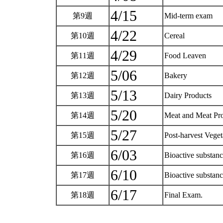
4/15
第9週
Mid-term exam
4/22
第10週
Cereal
4/29
第11週
Food Leaven
5/06
第12週
Bakery
5/13
第13週
Dairy Products
5/20
第14週
Meat and Meat Pr
5/27
第15週
Post-harvest Veget
6/03
第16週
Bioactive substanc
6/10
第17週
Bioactive substanc
6/17
第18週
Final Exam.