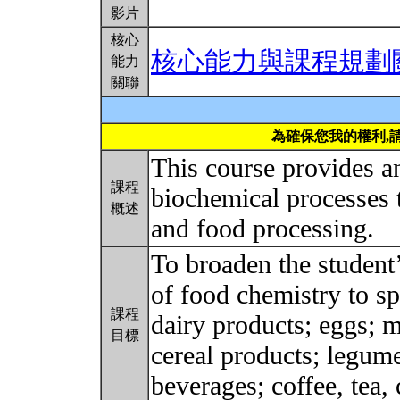
影片
核心
核心能力與課程規劃
能力
關聯
為確保您我的權利,
This course provides a
課程
biochemical processes t
概述
and food processing.
To broaden the student’
of food chemistry to sp
課程
dairy products; eggs; m
目標
cereal products; legume
beverages; coffee, tea,