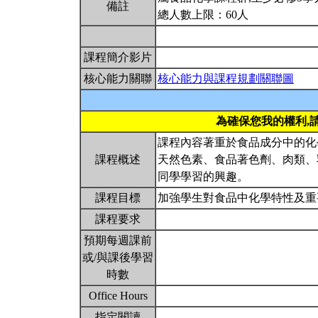
備註
總人數上限：60人
課程簡介影片
核心能力關聯
核心能力與課程規劃關聯圖
為確保您我的權利,
課程內容著重於食品成分中的化
課程概述
天然色素、食品著色劑、肉類、
同學學習的興趣。
課程目標
加強學生對食品中化學特性及
課程要求
預期每週課前
或/與課後學習
時數
Office Hours
指定閱讀