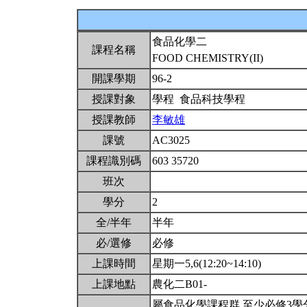
食品化學二
課程名稱
FOOD CHEMISTRY(II)
開課學期
96-2
授課對象
學程 食品科技學程
授課教師
李敏雄
課號
AC3025
課程識別碼
603 35720
班次
學分
2
全/半年
半年
必/選修
必修
上課時間
星期一5,6(12:20~14:10)
上課地點
農化二B01-
屬食品化學課程群,至少必修3學