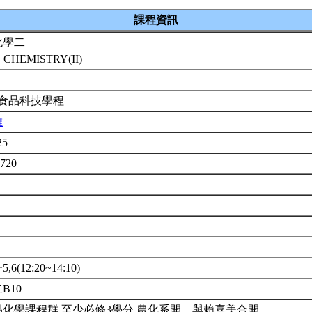
課程資訊
化學二
 CHEMISTRY(II)
 食品科技學程
維
25
5720
6(12:20~14:10)
B10
品化學課程群,至少必修3學分,農化系開。與賴喜美合開