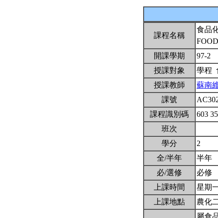
食品
課程名稱
FOOD
開課學期
97-2
授課對象
學程
授課教師
蘇南
課號
AC30
課程識別碼
603 3
班次
學分
2
全/半年
半年
必/選修
必修
上課時間
星期一5,
上課地點
農化二
屬食