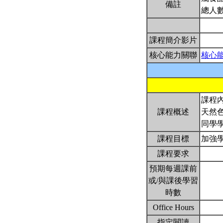
備註
總人數
課程簡介影片
核心能力關聯
核心
課程
課程概述
天然
同學
課程目標
加強
課程要求
預期每週課前
或/與課後學習
時數
Office Hours
指定閱讀