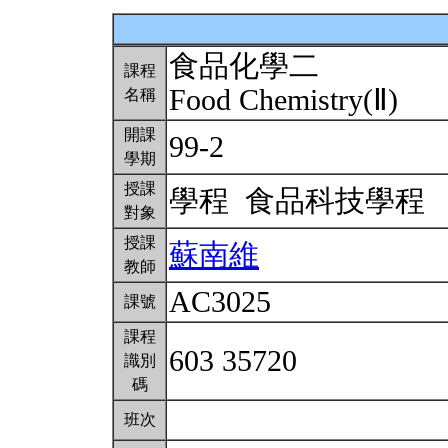
食品化學二
課程
Food Chemistry(Ⅱ)
名稱
開課
99-2
學期
授課
學程 食品科技學程
對象
授課
蘇南維
教師
AC3025
課號
課程
603 35720
識別
碼
班次