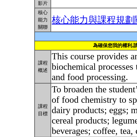
影片
核心
核心能力與課程規劃
能力
關聯
為確保您我的權利,
This course provides a
課程
biochemical processes t
概述
and food processing.
To broaden the student’
of food chemistry to sp
課程
dairy products; eggs; m
目標
cereal products; legume
beverages; coffee, tea,