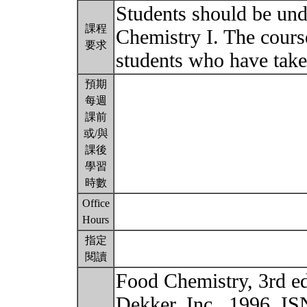
Students should be un
課程
Chemistry I. The cours
要求
students who have take
預期
每週
課前
或/與
課後
學習
時數
Office
Hours
指定
閱讀
Food Chemistry, 3rd e
Dekker, Inc., 1996, I