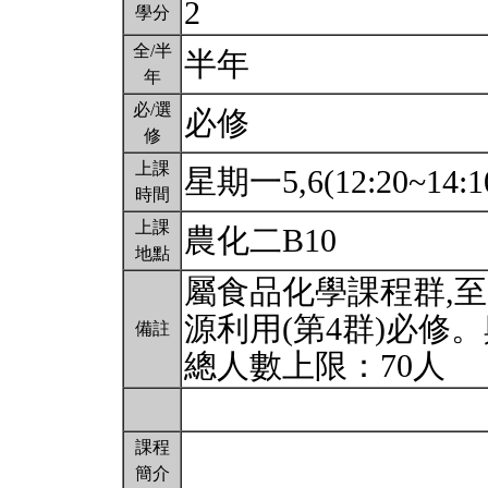
2
學分
全/半
半年
年
必/選
必修
修
上課
星期一5,6(12:20~14:1
時間
上課
農化二B10
地點
屬食品化學課程群,至
源利用(第4群)必修
備註
總人數上限：70人
課程
簡介