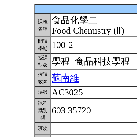
食品化學二
課程
Food Chemistry (Ⅱ)
名稱
開課
100-2
學期
授課
學程 食品科技學程
對象
授課
蘇南維
教師
AC3025
課號
課程
603 35720
識別
碼
班次