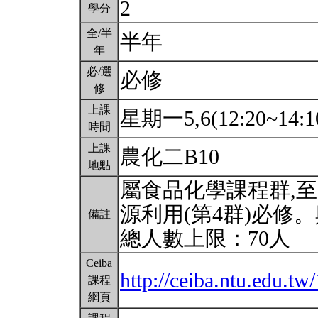
2
學分
全/半
半年
年
必/選
必修
修
上課
星期一5,6(12:20~14:1
時間
上課
農化二B10
地點
屬食品化學課程群,至
源利用(第4群)必修
備註
總人數上限：70人
Ceiba
http://ceiba.ntu.edu.t
課程
網頁