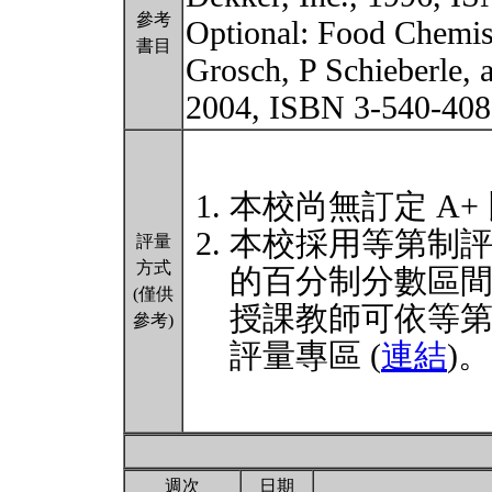
參考
Optional: Food Chemist
書目
Grosch, P Schieberle,
2004, ISBN 3-540-40
本校尚無訂定 A+
本校採用等第制
評量
方式
的百分制分數區
(僅供
授課教師可依等
參考)
評量專區 (
連結
)。
週次
日期