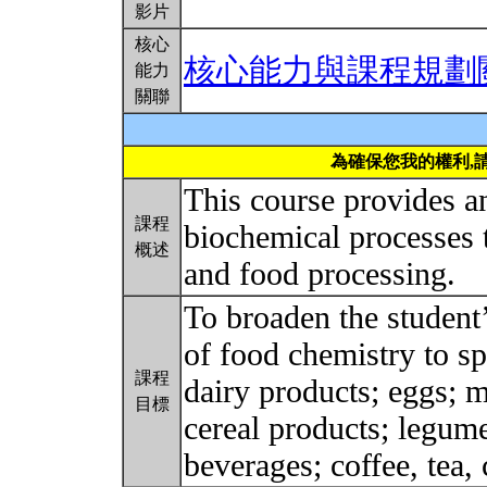
影片
核心
核心能力與課程規劃
能力
關聯
為確保您我的權利,
This course provides a
課程
biochemical processes t
概述
and food processing.
To broaden the student’
of food chemistry to sp
課程
dairy products; eggs; m
目標
cereal products; legume
beverages; coffee, tea,