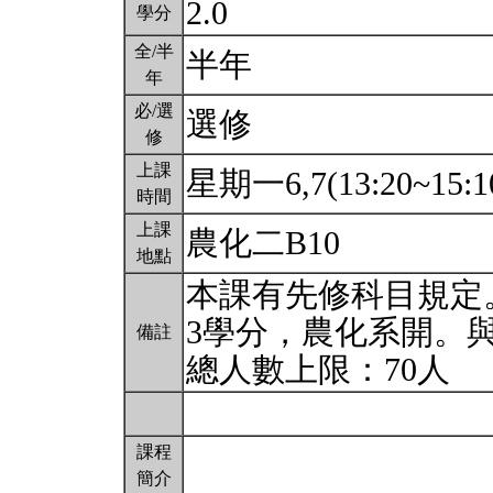
2.0
學分
全/半
半年
年
必/選
選修
修
上課
星期一6,7(13:20~15:1
時間
上課
農化二B10
地點
本課有先修科目規定
3學分，農化系開。
備註
總人數上限：70人
課程
簡介