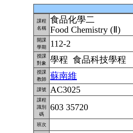
食品化學二
課程
Food Chemistry (Ⅱ)
名稱
開課
112-2
學期
授課
學程 食品科技學程
對象
授課
蘇南維
教師
AC3025
課號
課程
603 35720
識別
碼
班次