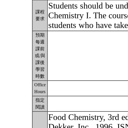
Students should be un
課程
Chemistry I. The cours
要求
students who have take
預期
每週
課前
或/與
課後
學習
時數
Office
Hours
指定
閱讀
Food Chemistry, 3rd e
Dekker, Inc., 1996, I