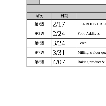
週次
日期
2/17
第1週
CARBOHYDRATES(
2/24
第2週
Food Additves
3/24
第6週
Cereal
3/31
第7週
Milling & flour qu
4/07
第8週
Baking product & 