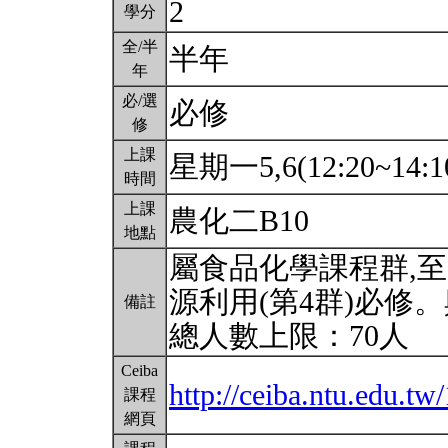
2
學分
全/半
半年
年
必/選
必修
修
上課
星期一5,6(12:20~14:1
時間
上課
農化二B10
地點
屬食品化學課程群,至
源利用(第4群)必修
備註
總人數上限：70人
Ceiba
http://ceiba.ntu.edu.
課程
網頁