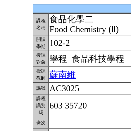
食品化學二
課程
Food Chemistry (Ⅱ)
名稱
開課
102-2
學期
授課
學程 食品科技學程
對象
授課
蘇南維
教師
AC3025
課號
課程
603 35720
識別
碼
班次