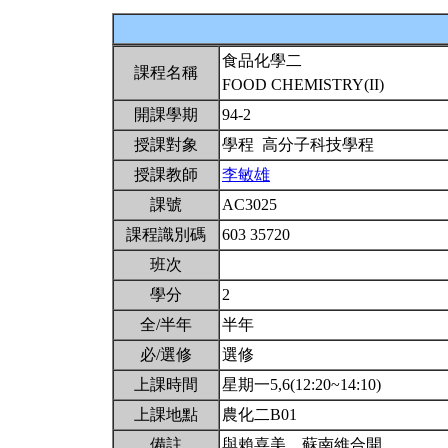
食品化學二
課程名稱
FOOD CHEMISTRY(II)
開課學期
94-2
授課對象
學程 高分子科技學程
授課教師
李敏雄
課號
AC3025
課程識別碼
603 35720
班次
學分
2
全/半年
半年
必/選修
選修
上課時間
星期一5,6(12:20~14:10)
上課地點
農化二B01
備註
與賴喜美、蘇南維合開