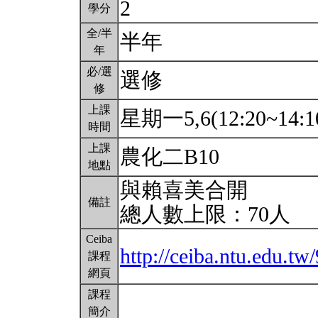
2
學分
全/半
半年
年
必/選
選修
修
上課
星期一5,6(12:20~14:1
時間
上課
農化二B10
地點
與賴喜美合開
備註
總人數上限：70人
Ceiba
http://ceiba.ntu.edu.
課程
網頁
課程
簡介