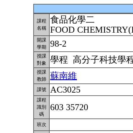
食品化學二
課程
FOOD CHEMISTRY(I
名稱
開課
98-2
學期
授課
學程 高分子科技學
對象
授課
蘇南維
教師
AC3025
課號
課程
603 35720
識別
碼
班次