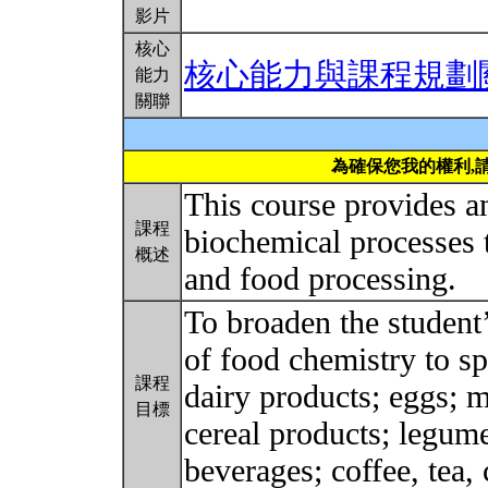
影片
核心
核心能力與課程規劃
能力
關聯
為確保您我的權利,
This course provides a
課程
biochemical processes t
概述
and food processing.
To broaden the student’
of food chemistry to sp
課程
dairy products; eggs; m
目標
cereal products; legume
beverages; coffee, tea,