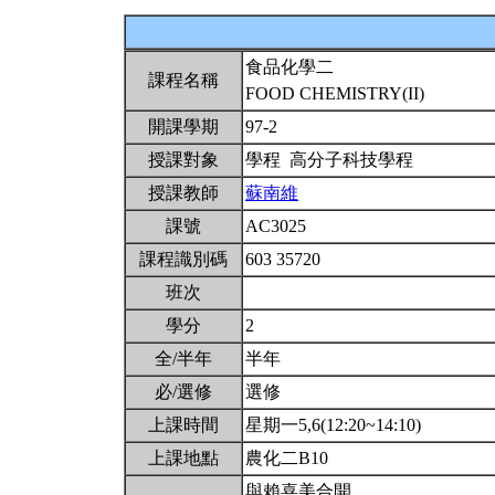
食品化學二
課程名稱
FOOD CHEMISTRY(II)
開課學期
97-2
授課對象
學程 高分子科技學程
授課教師
蘇南維
課號
AC3025
課程識別碼
603 35720
班次
學分
2
全/半年
半年
必/選修
選修
上課時間
星期一5,6(12:20~14:10)
上課地點
農化二B10
與賴喜美合開