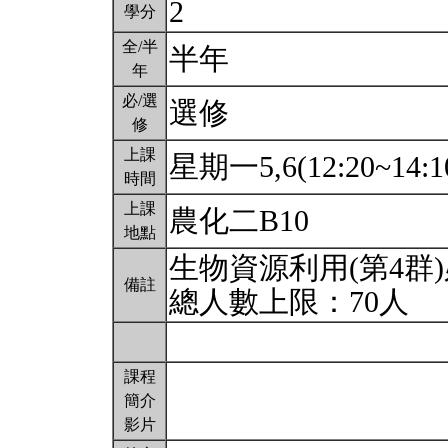
2
學分
全/半
半年
年
必/選
選修
修
上課
星期一5,6(12:20~14:1
時間
上課
農化二B10
地點
生物資源利用(第4群
備註
總人數上限：70人
課程
簡介
影片