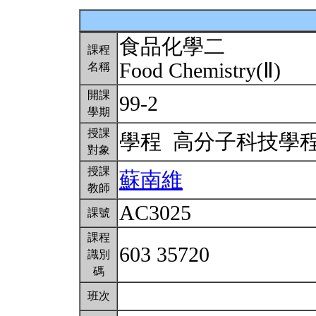
食品化學二
課程
Food Chemistry(Ⅱ)
名稱
開課
99-2
學期
授課
學程 高分子科技學
對象
授課
蘇南維
教師
AC3025
課號
課程
603 35720
識別
碼
班次