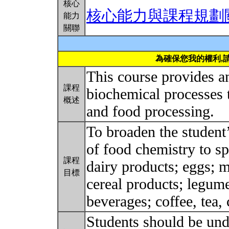
核心
核心能力與課程規劃
能力
關聯
為確保您我的權利,
This course provides a
課程
biochemical processes t
概述
and food processing.
To broaden the student’
of food chemistry to sp
課程
dairy products; eggs; m
目標
cereal products; legume
beverages; coffee, tea,
Students should be un