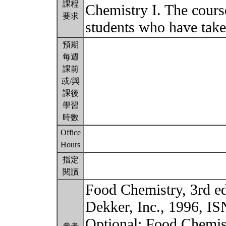
課程
Chemistry I. The cours
要求
students who have take
預期
每週
課前
或/與
課後
學習
時數
Office
Hours
指定
閱讀
Food Chemistry, 3rd e
Dekker, Inc., 1996, I
Optional: Food Chemist