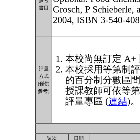
參考
Grosch, P Schieberle,
書目
2004, ISBN 3-540-408
本校尚無訂定 A+
本校採用等第制
評量
方式
的百分制分數區
(僅供
授課教師可依等
參考)
評量專區 (
連結
)。
週次
日期