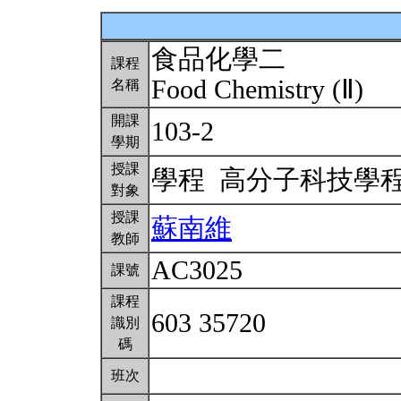
食品化學二
課程
Food Chemistry (Ⅱ)
名稱
開課
103-2
學期
授課
學程 高分子科技學
對象
授課
蘇南維
教師
AC3025
課號
課程
603 35720
識別
碼
班次