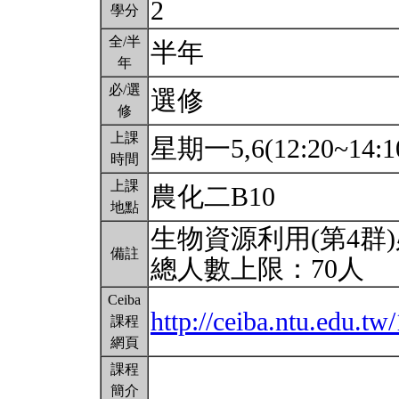
2
學分
全/半
半年
年
必/選
選修
修
上課
星期一5,6(12:20~14:1
時間
上課
農化二B10
地點
生物資源利用(第4群
備註
總人數上限：70人
Ceiba
http://ceiba.ntu.edu.
課程
網頁
課程
簡介