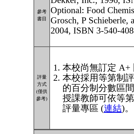
Dekker, Inc., 1996, I
Optional: Food Chemist
參考
Grosch, P Schieberle,
書目
2004, ISBN 3-540-408
本校尚無訂定 A+
本校採用等第制
評量
方式
的百分制分數區
(僅供
授課教師可依等
參考)
評量專區 (
連結
)。