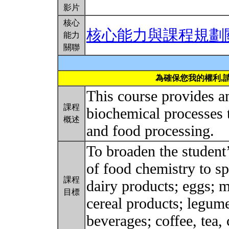
影片
核心
核心能力與課程規劃
能力
關聯
為確保您我的權利,
This course provides a
課程
biochemical processes t
概述
and food processing.
To broaden the student’
of food chemistry to sp
課程
dairy products; eggs; m
目標
cereal products; legume
beverages; coffee, tea,