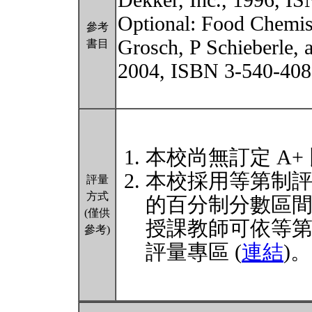
Dekker, Inc., 1996, I
Optional: Food Chemist
參考
Grosch, P Schieberle,
書目
2004, ISBN 3-540-408
本校尚無訂定 A+
本校採用等第制
評量
方式
的百分制分數區
(僅供
授課教師可依等
參考)
評量專區 (
連結
)。