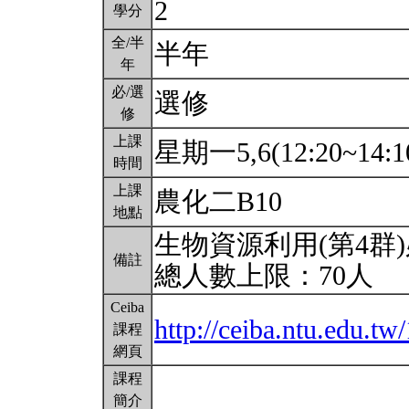
2
學分
全/半
半年
年
必/選
選修
修
上課
星期一5,6(12:20~14:1
時間
上課
農化二B10
地點
生物資源利用(第4群
備註
總人數上限：70人
Ceiba
http://ceiba.ntu.edu.t
課程
網頁
課程
簡介