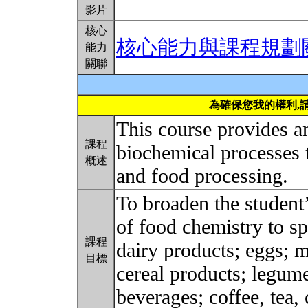
影片
核心
核心能力與課程規劃
能力
關聯
為確保您我的權利,
This course provides a
課程
biochemical processes t
概述
and food processing.
To broaden the student’
of food chemistry to sp
課程
dairy products; eggs; m
目標
cereal products; legume
beverages; coffee, tea,