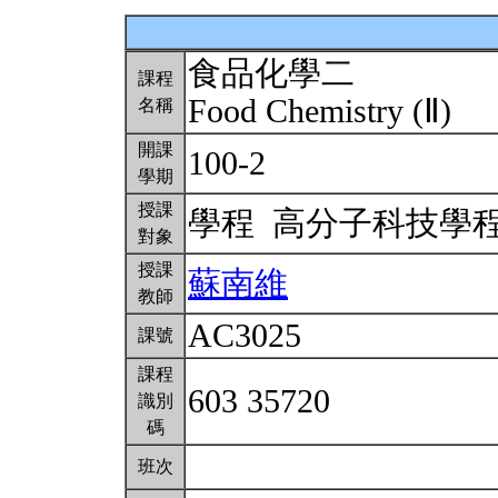
食品化學二
課程
Food Chemistry (Ⅱ)
名稱
開課
100-2
學期
授課
學程 高分子科技學
對象
授課
蘇南維
教師
AC3025
課號
課程
603 35720
識別
碼
班次