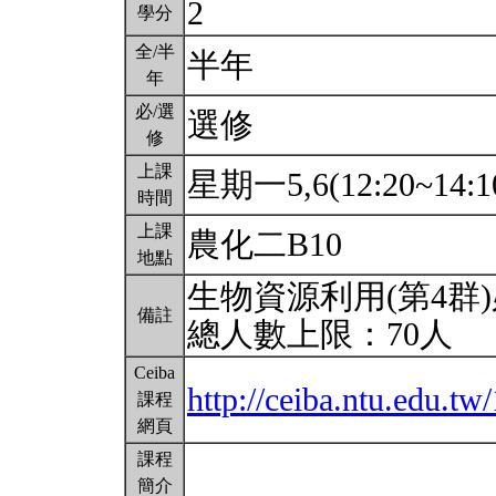
2
學分
全/半
半年
年
必/選
選修
修
上課
星期一5,6(12:20~14:1
時間
上課
農化二B10
地點
生物資源利用(第4群
備註
總人數上限：70人
Ceiba
http://ceiba.ntu.edu.
課程
網頁
課程
簡介