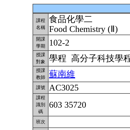
食品化學二
課程
Food Chemistry (Ⅱ)
名稱
開課
102-2
學期
授課
學程 高分子科技學
對象
授課
蘇南維
教師
AC3025
課號
課程
603 35720
識別
碼
班次