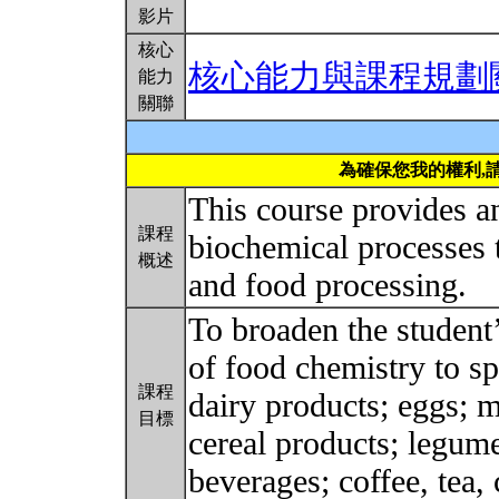
影片
核心
核心能力與課程規劃
能力
關聯
為確保您我的權利,
This course provides a
課程
biochemical processes t
概述
and food processing.
To broaden the student’
of food chemistry to sp
課程
dairy products; eggs; m
目標
cereal products; legume
beverages; coffee, tea,