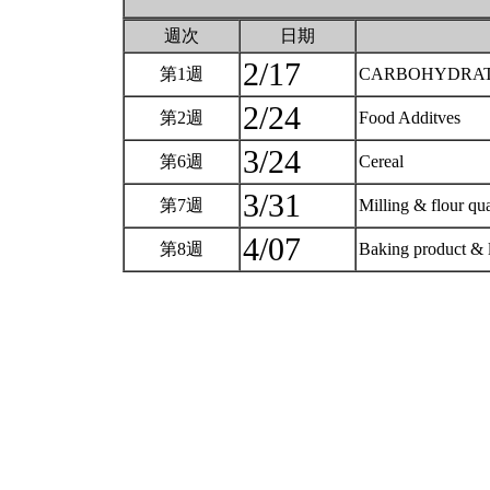
週次
日期
2/17
第1週
CARBOHYDRATES(
2/24
第2週
Food Additves
3/24
第6週
Cereal
3/31
第7週
Milling & flour qu
4/07
第8週
Baking product & 