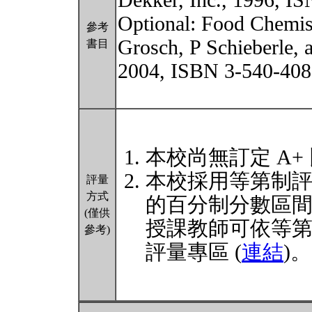
Dekker, Inc., 1996, I
Optional: Food Chemist
參考
Grosch, P Schieberle,
書目
2004, ISBN 3-540-408
本校尚無訂定 A+
本校採用等第制
評量
方式
的百分制分數區
(僅供
授課教師可依等
參考)
評量專區 (
連結
)。