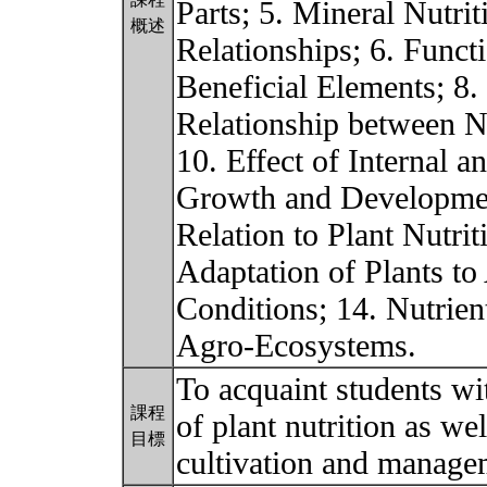
Parts; 5. Mineral Nutri
概述
Relationships; 6. Functi
Beneficial Elements; 8. 
Relationship between Nu
10. Effect of Internal 
Growth and Developmen
Relation to Plant Nutri
Adaptation of Plants t
Conditions; 14. Nutrien
Agro-Ecosystems.
To acquaint students w
課程
of plant nutrition as wel
目標
cultivation and manag