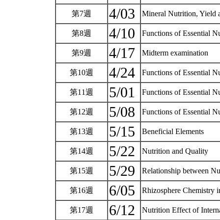
4/03
第7週
Mineral Nutrition, Yield
4/10
第8週
Functions of Essential N
4/17
第9週
Midterm examination
4/24
第10週
Functions of Essential N
5/01
第11週
Functions of Essential N
5/08
第12週
Functions of Essential N
5/15
第13週
Beneficial Elements
5/22
第14週
Nutrition and Quality
5/29
第15週
Relationship between Nut
6/05
第16週
Rhizosphere Chemistry i
6/12
第17週
Nutrition Effect of Int