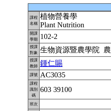
植物營養學
課程
Plant Nutrition
名稱
開課
102-2
學期
授課
生物資源暨農學院 
對象
授課
鍾仁賜
教師
AC3035
課號
課程
603 39100
識別
碼
班次