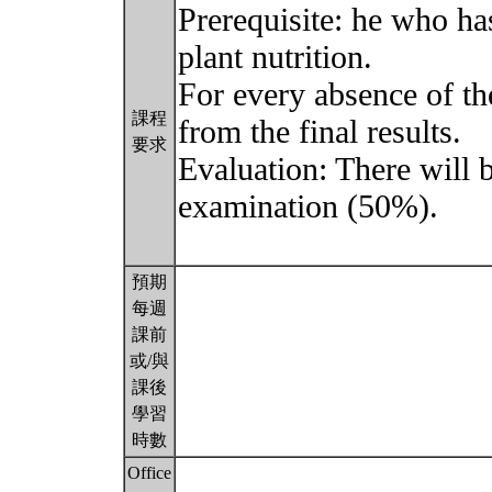
Prerequisite: he who ha
plant nutrition.
For every absence of th
課程
from the final results.
要求
Evaluation: There will 
examination (50%).
預期
每週
課前
或/與
課後
學習
時數
Office