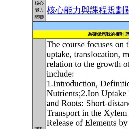
核心
核心能力與課程規劃
能力
關聯
為確保您我的權利,
The course focuses on t
uptake, translocation, m
relation to the growth o
include:
1.Introduction, Definiti
Nutrients;2.Ion Uptake
and Roots: Short-distan
Transport in the Xylem
Release of Elements by
課程