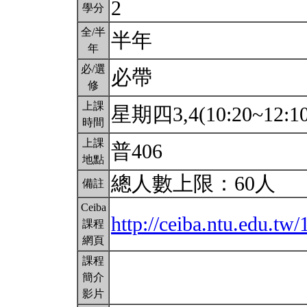
2
學分
全/半
半年
年
必/選
必帶
修
上課
星期四3,4(10:20~12:1
時間
上課
普406
地點
總人數上限：60人
備註
Ceiba
http://ceiba.ntu.edu.
課程
網頁
課程
簡介
影片