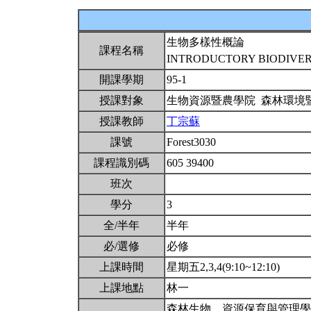
生物多樣性概論
課程名稱
INTRODUCTORY BIODIVE
開課學期
95-1
授課對象
生物資源暨農學院 森林環境
授課教師
丁宗蘇
課號
Forest3030
課程識別碼
605 39400
班次
學分
3
全/半年
半年
必/選修
必修
上課時間
星期五2,3,4(9:10~12:10)
上課地點
林一
森林生物、資源保育與管理學