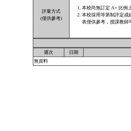
本校尚無訂定 A+ 比例
評量方式
本校採用等第制評定成
(僅供參考)
表僅供參考，授課教師
週次
日期
無資料