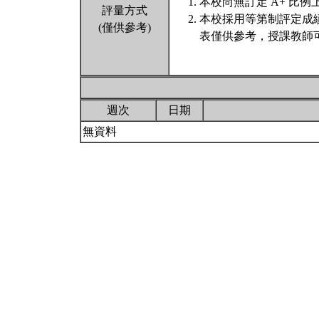
本校尚無訂定 A+ 比例
評量方式
本校採用等第制評定成
(僅供參考)
表僅供參考，授課教師
週次
日期
無資料