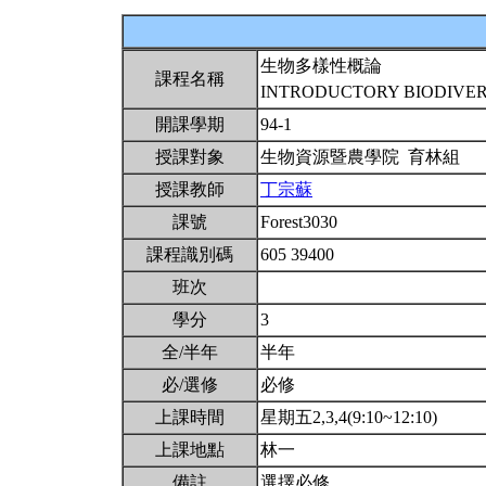
生物多樣性概論
課程名稱
INTRODUCTORY BIODIVE
開課學期
94-1
授課對象
生物資源暨農學院 育林組
授課教師
丁宗蘇
課號
Forest3030
課程識別碼
605 39400
班次
學分
3
全/半年
半年
必/選修
必修
上課時間
星期五2,3,4(9:10~12:10)
上課地點
林一
備註
選擇必修