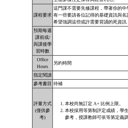
這門課不需要先修課程，帶著你的中
課程要求
有一些要請各位記得的基礎資訊與名
希望強調這些或許需要背誦的死資訊
預期每週
課前或/
與課後學
習時數
Office
另約時間
Hours
指定閱讀
參考書目
待補
評量方式
本校尚無訂定 A+ 比例上限。
(僅供參
本校採用等第制評定成績，學
考)
參考，授課教師可依等第定義調