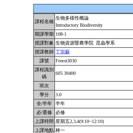
生物多樣性概論
課程名稱
Introductory Biodiversity
開課學期
108-1
授課對象
生物資源暨農學院 昆蟲學系
授課教師
丁宗蘇
課號
Forest3030
課程識別
605 39400
碼
班次
學分
3.0
全/半年
半年
必/選修
必修
上課時間
星期五2,3,4(9:10~12:10)
上課地點
林一