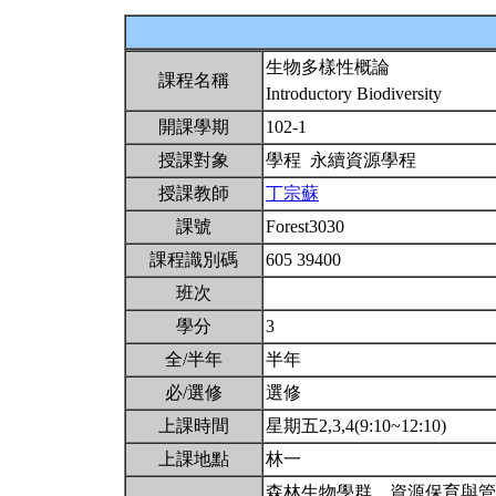
生物多樣性概論
課程名稱
Introductory Biodiversity
開課學期
102-1
授課對象
學程 永續資源學程
授課教師
丁宗蘇
課號
Forest3030
課程識別碼
605 39400
班次
學分
3
全/半年
半年
必/選修
選修
上課時間
星期五2,3,4(9:10~12:10)
上課地點
林一
森林生物學群、資源保育與管