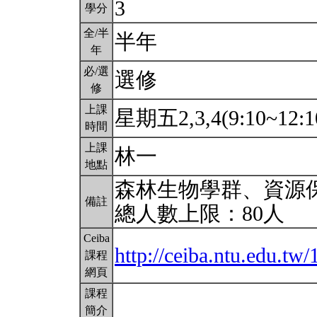
3
學分
全/半
半年
年
必/選
選修
修
上課
星期五2,3,4(9:10~12:1
時間
上課
林一
地點
森林生物學群、資源
備註
總人數上限：80人
Ceiba
http://ceiba.ntu.edu.tw
課程
網頁
課程
簡介