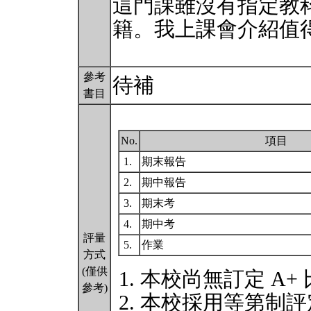
這門課雖沒有指定教
籍。我上課會介紹值
參考
待補
書目
No.
項目
1.
期末報告
2.
期中報告
3.
期末考
4.
期中考
評量
5.
作業
方式
(僅供
本校尚無訂定 A+
參考)
本校採用等第制評