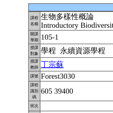
生物多樣性概論
課程
Introductory Biodivers
名稱
開課
105-1
學期
授課
學程 永續資源學程
對象
授課
丁宗蘇
教師
Forest3030
課號
課程
605 39400
識別
碼
班次