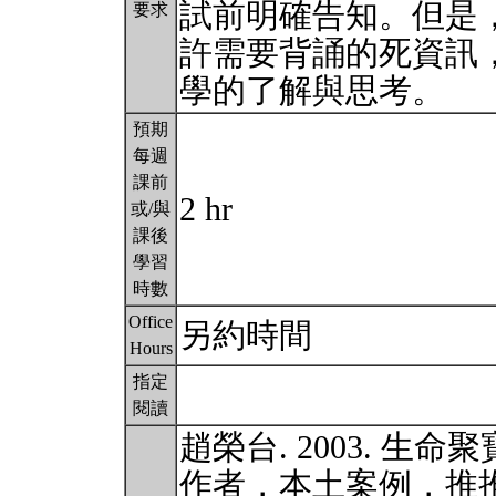
試前明確告知。但是
要求
許需要背誦的死資訊
學的了解與思考。
預期
每週
課前
2 hr
或/與
課後
學習
時數
Office
另約時間
Hours
指定
閱讀
趙榮台. 2003. 生命聚
作者，本土案例，推推