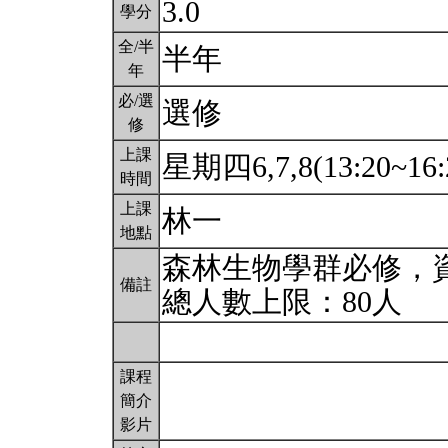
3.0
學分
全/半
半年
年
必/選
選修
修
上課
星期四6,7,8(13:20~16:
時間
上課
林一
地點
森林生物學群必修，
備註
總人數上限：80人
課程
簡介
影片