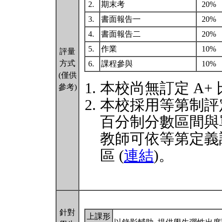
2.
期末考
20%
3.
書面報告一
20%
4.
書面報告二
20%
5.
作業
10%
評量
方式
6.
課程參與
10%
(僅供
本校尚無訂定 A+
參考)
本校採用等第制評
百分制分數區間與
教師可依等第定義
區 (
連結
)。
針對
上課形