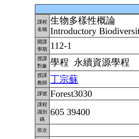
生物多樣性概論
課程
Introductory Biodivers
名稱
開課
112-1
學期
授課
學程 永續資源學程
對象
授課
丁宗蘇
教師
Forest3030
課號
課程
605 39400
識別
碼
班次