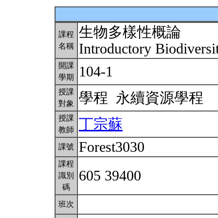
生物多樣性概論
課程
Introductory Biodivers
名稱
開課
104-1
學期
授課
學程 永續資源學程
對象
授課
丁宗蘇
教師
Forest3030
課號
課程
605 39400
識別
碼
班次