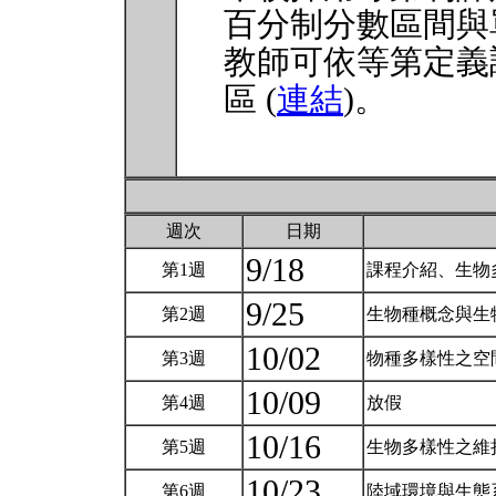
百分制分數區間與
教師可依等第定義
區 (
連結
)。
週次
日期
9/18
第1週
課程介紹、生物
9/25
第2週
生物種概念與生
10/02
第3週
物種多樣性之空
10/09
第4週
放假
10/16
第5週
生物多樣性之維
10/23
第6週
陸域環境與生態