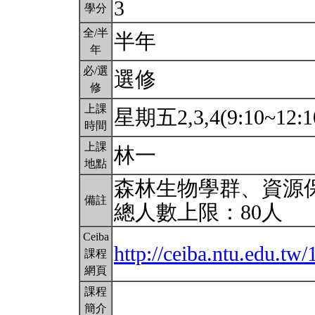
3
學分
全/半
半年
年
必/選
選修
修
上課
星期五2,3,4(9:10~12:1
時間
上課
林一
地點
森林生物學群、資源
備註
總人數上限：80人
Ceiba
http://ceiba.ntu.edu.tw
課程
網頁
課程
簡介