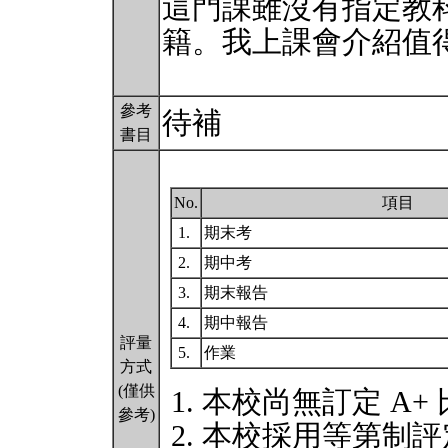
這門課雖沒有指定教
籍。我上課會介紹值
參考
待補
書目
No.
項目
1.
期末考
2.
期中考
3.
期末報告
4.
期中報告
評量
5.
作業
方式
(僅供
本校尚無訂定 A+
參考)
本校採用等第制評