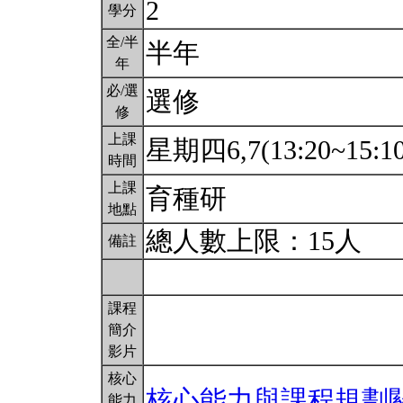
2
學分
全/半
半年
年
必/選
選修
修
上課
星期四6,7(13:20~15:1
時間
上課
育種研
地點
總人數上限：15人
備註
課程
簡介
影片
核心
核心能力與課程規劃
能力