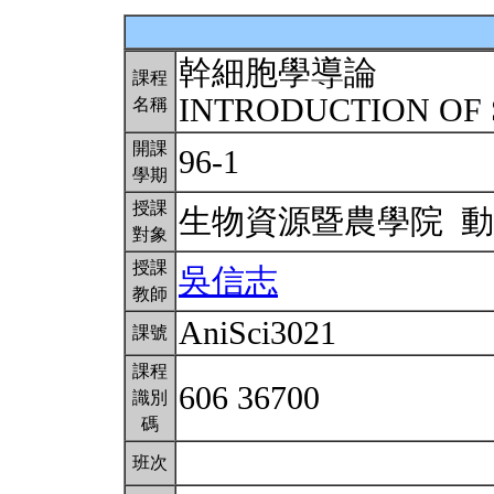
幹細胞學導論
課程
INTRODUCTION OF
名稱
開課
96-1
學期
授課
生物資源暨農學院 
對象
授課
吳信志
教師
AniSci3021
課號
課程
606 36700
識別
碼
班次