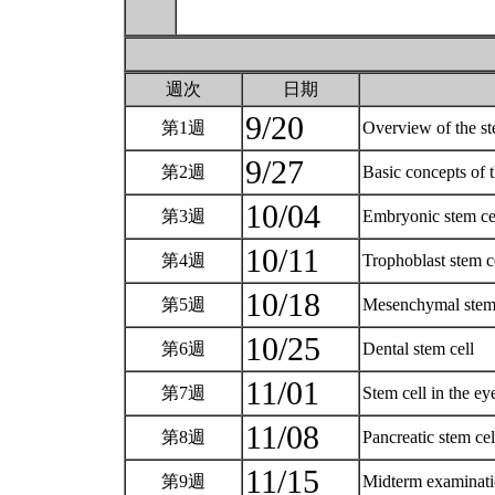
週次
日期
9/20
第1週
Overview of the st
9/27
第2週
Basic concepts of 
10/04
第3週
Embryonic stem ce
10/11
第4週
Trophoblast stem c
10/18
第5週
Mesenchymal stem
10/25
第6週
Dental stem cell
11/01
第7週
Stem cell in the e
11/08
第8週
Pancreatic stem ce
11/15
第9週
Midterm examinat