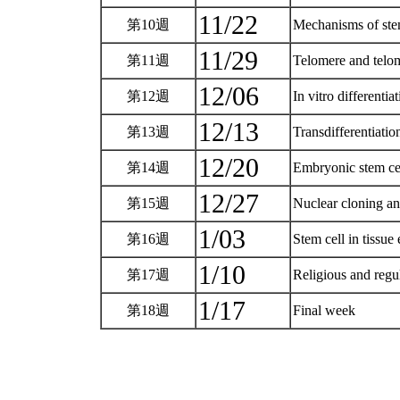
11/22
第10週
Mechanisms of stem
11/29
第11週
Telomere and telo
12/06
第12週
In vitro differentia
12/13
第13週
Transdifferentiatio
12/20
第14週
Embryonic stem cel
12/27
第15週
Nuclear cloning a
1/03
第16週
Stem cell in tissue
1/10
第17週
Religious and regu
1/17
第18週
Final week