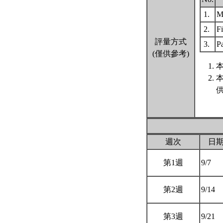
1.
M
2.
F
評量方式
3.
Pa
(僅供參考)
本
週次
日
第1週
9/7
第2週
9/14
第3週
9/21