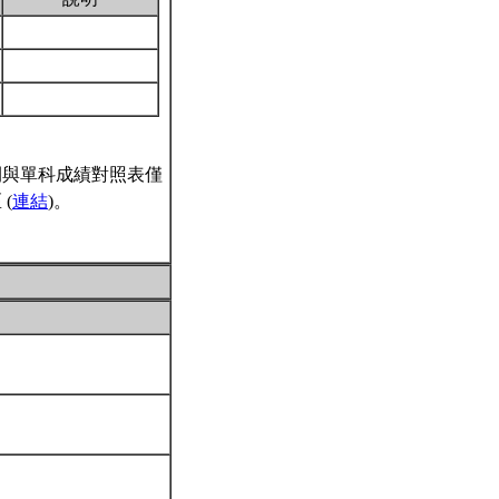
間與單科成績對照表僅
(
連結
)。