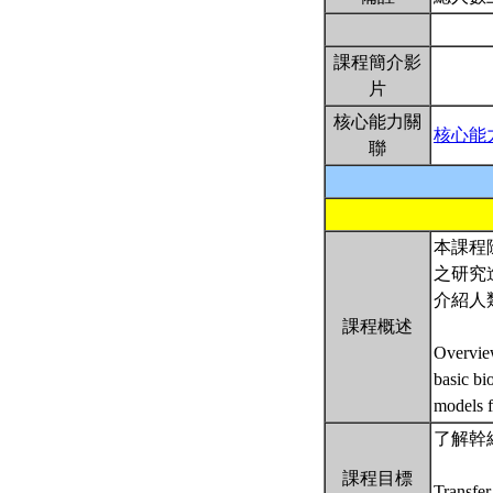
課程簡介影
片
核心能力關
核心能
聯
本課程
之研究
介紹人
課程概述
Overview
basic bi
models f
了解幹
課程目標
Transfer