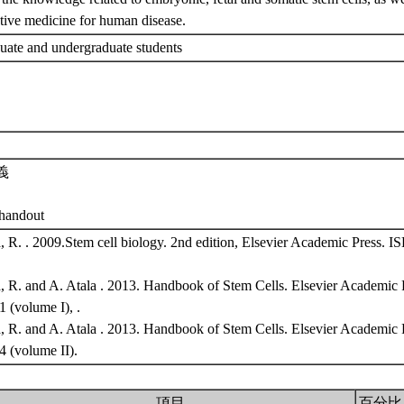
tive medicine for human disease.
uate and undergraduate students
義
 handout
, R. . 2009.Stem cell biology. 2nd edition, Elsevier Academic Press.
, R. and A. Atala . 2013. Handbook of Stem Cells. Elsevier Academic
 (volume I), .
, R. and A. Atala . 2013. Handbook of Stem Cells. Elsevier Academic
4 (volume II).
項目
百分比