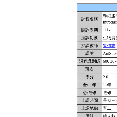
幹細胞
課程名稱
Introduc
開課學期
111-1
授課對象
生物資
授課教師
吳信志
課號
AniSci
課程識別碼
606 36
班次
學分
2.0
全/半年
半年
必/選修
選修
上課時間
星期三9,1
上課地點
畜二
備註
總人數