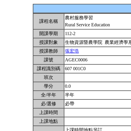
農村服務學習
課程名稱
Rural Service Education
開課學期
112-2
授課對象
生物資源暨農學院 農業經濟學
授課教師
張宏浩
課號
AGEC0006
課程識別碼
607 001C0
班次
學分
0.0
全/半年
半年
必/選修
必帶
上課時間
上課地點
上課時間地點另訂