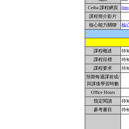
Ceiba 課程網頁
htt
課程簡介影片
核心能力關聯
核
課程概述
待
課程目標
待
課程要求
待
預期每週課前或/
與課後學習時數
Office Hours
指定閱讀
待
參考書目
待