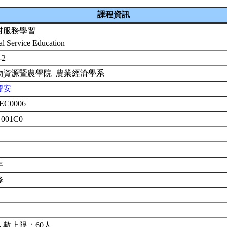
課程資訊
村服務學習
al Service Education
-2
物資源暨農學院 農業經濟學系
豐安
EC0006
 001C0
年
修
人數上限：60人