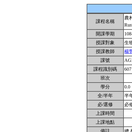
農
課程名稱
Rur
開課學期
108
授課對象
生
授課教師
楊
課號
AG
課程識別碼
607
班次
學分
0.0
全/半年
半
必/選修
必
上課時間
上課地點
備註
總