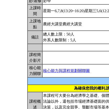
必/選修
必帶
上課時
星期一6,7,8(13:20~16:20)星期三5,6(12:2
間
上課地
農經大講堂農經大講堂
點
總人數上限：50人
備註
外系人數限制：5人
課程簡
介影片
核心能
核心能力與課程規劃關聯圖
力關聯
為確保您我的權利,
本課程可大要分為經濟學之基礎、個
課程概
法論以外，還包括市場經濟基礎面的
述
決策，以及完全競爭、壟斷市場等基