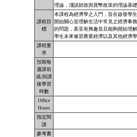
理論，淺談財政與貨幣政策的理論基
本課程為經濟學之入門，旨在啟發學
課程目
開始關心並理解生活中常見之經濟事
標
的問題，甚至有興趣並且能夠開始理
學生未來修習農業經濟以及其他經濟
課程要
求
預期每
週課前
或/與課
後學習
時數
Office
Hours
指定閱
讀
參考書