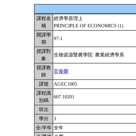
課程名
經濟學原理上
稱
PRINCIPLE OF ECONOMICS (1)
開課學
97-1
期
授課對
生物資源暨農學院 農業經濟學系
象
授課教
官俊榮
師
課號
AGEC1005
課程識
607 10201
別碼
班次
學分
3
全/半年
全年