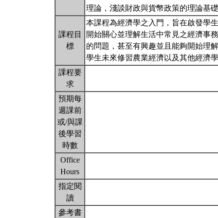
理論，淺談財政與貨幣政策的理論基
本課程為經濟學之入門，旨在啟發學
課程目
開始關心並理解生活中常見之經濟事
標
的問題，甚至有興趣並且能夠開始理
學生未來修習農業經濟以及其他經濟
課程要
求
預期每
週課前
或/與課
後學習
時數
Office
Hours
指定閱
讀
參考書