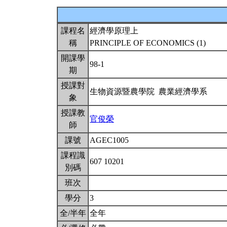
課程名
經濟學原理上
稱
PRINCIPLE OF ECONOMICS (1)
開課學
98-1
期
授課對
生物資源暨農學院 農業經濟學系
象
授課教
官俊榮
師
課號
AGEC1005
課程識
607 10201
別碼
班次
學分
3
全/半年
全年