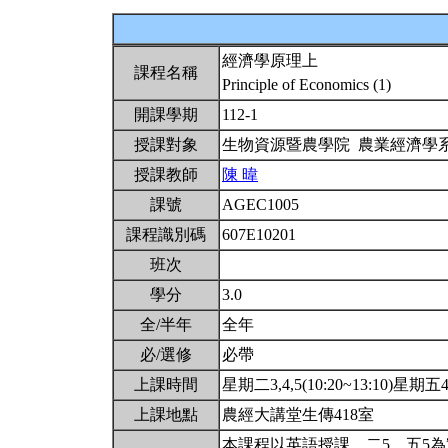
經濟學原理上
課程名稱
Principle of Economics (1)
開課學期
112-1
授課對象
生物資源暨農學院 農業經濟學
授課教師
陳 暐
課號
AGEC1005
課程識別碼
607E10201
班次
學分
3.0
全/半年
全年
必/選修
必帶
上課時間
星期二3,4,5(10:20~13:10)星期五4,5
上課地點
農經大講堂生傳418室
本課程以英語授課。二5、五5為實