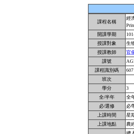
經
課程名稱
Pri
開課學期
101
授課對象
生
授課教師
官
課號
AG
課程識別碼
607
班次
學分
3
全/半年
全
必/選修
必
上課時間
星期一
上課地點
農
總