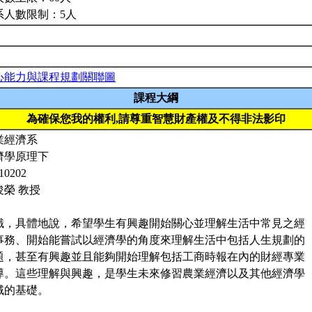
系人數限制：5人
心能力與課程規劃關聯圖
課程大綱
為確保您我的權利,請尊重智慧財產權及不得非法影印
業經濟系
濟學原理下
10202
俊榮 教授
識，具體地說，希望學生有興趣開始關心並理解生活中常見之經
事務、開始能嘗試以經濟學的角度來理解生活中包括人生規劃的
題，甚至有興趣並且能夠開始理解包括工商時報在內的財經專業
導。這些理解與興趣，是學生未來修習農業經濟以及其他經濟學
域的基礎。