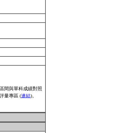
區間與單科成績對照
量專區 (
連結
)。