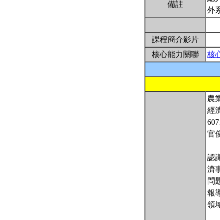
備註
外
課程簡介影片
核心能力關聯
核
農
經
607
官
認
濟
問
報
領