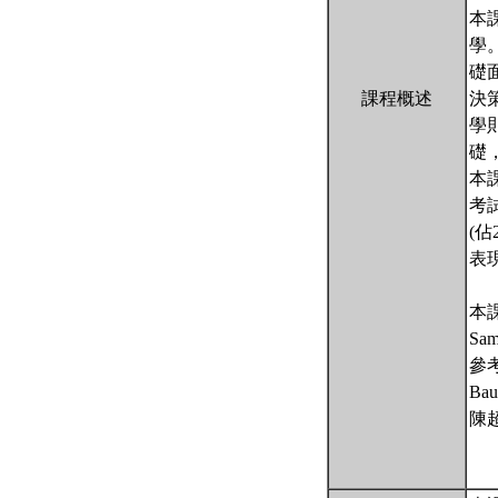
本
學
礎
課程概述
決
學
礎
本
考
(
表
本
Sam
參
Bau
陳