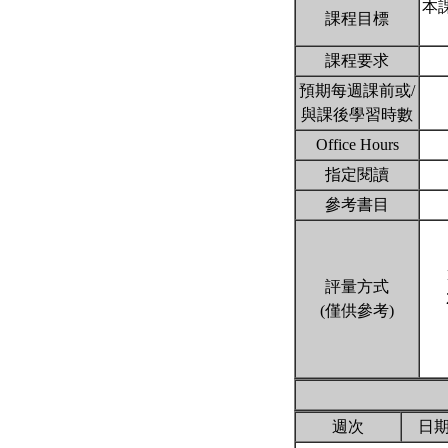
本
課程目標
課程要求
預期每週課前或/
與課後學習時數
Office Hours
指定閱讀
參考書目
評量方式
(僅供參考)
週次
日