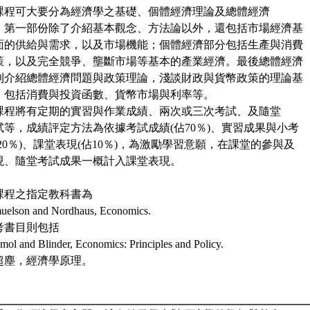
課程可大要分為經濟學之基礎、個體經濟理論及總體經濟
。第一部份除了介紹基本觀念、方法論以外，還包括市場經濟基
面的供給與需求，以及市場機能；個體經濟部分包括生產與消費
策，以及完全競爭、壟斷市場等基本的產業經濟。最後總體經濟
則介紹總體經濟問題與政策理論，淺談財政與貨幣政策的理論基
，包括消費與投資函數、貨幣市場與利率等。
課程將有定期的實習與作業成績、兩次或三次考試、及隨堂
試等，成績評定方法為依據考試成績(佔70％)、實習成果與小考
佔20％)、課堂表現(佔10％)，為激勵學習意願，在課堂的參與及
現、隨堂考試成果一概計入課堂表現。
課程之指定教科書為
uelson and Nordhaus, Economics.
考書目則包括
mol and Blinder, Economics: Principles and Policy.
超塵，經濟學原理。