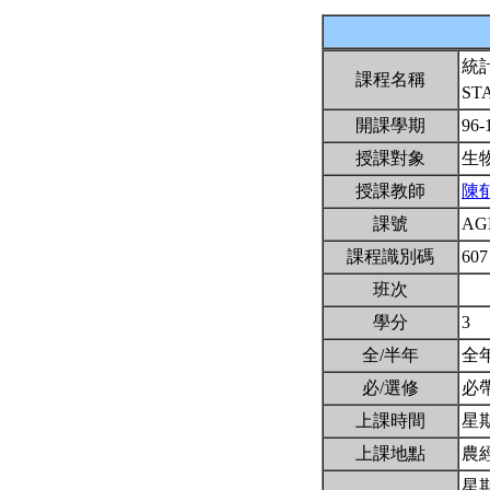
統
課程名稱
STA
開課學期
96-
授課對象
生
授課教師
陳
課號
AG
課程識別碼
607
班次
學分
3
全/半年
全
必/選修
必
上課時間
星期一
上課地點
農
星