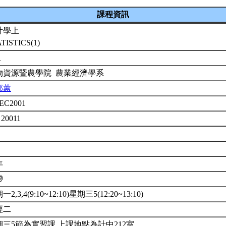
課程資訊
計學上
TISTICS(1)
1
物資源暨農學院 農業經濟學系
郁蕙
EC2001
 20011
年
帶
2,3,4(9:10~12:10)星期三5(12:20~13:10)
經二
期三5節為實習課,上課地點為計中212室