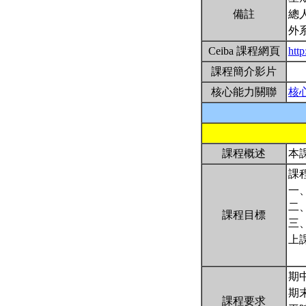
備註
總
外
Ceiba 課程網頁
http
課程簡介影片
核心能力關聯
核
課程概述
本
課
一
二
課程目標
三
上
期中
期末
課程要求