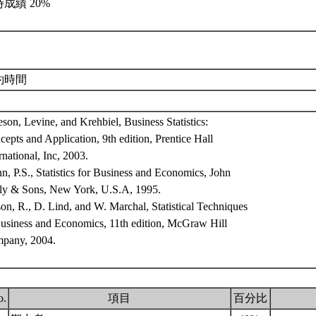
成績 20%
約時間
son, Levine, and Krehbiel, Business Statistics:
epts and Application, 9th edition, Prentice Hall
rnational, Inc, 2003.
, P.S., Statistics for Business and Economics, John
ly & Sons, New York, U.S.A, 1995.
n, R., D. Lind, and W. Marchal, Statistical Techniques
Business and Economics, 11th edition, McGraw Hill
pany, 2004.
o.
項目
百分比