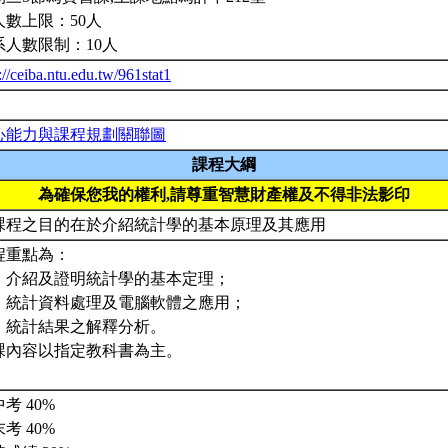
人數上限：50人
系人數限制：10人
://ceiba.ntu.edu.tw/961stat1
心能力與課程規劃關聯圖
課程大綱
為確保您我的權利,請尊重智慧財產權及不得非法影印
課程之目的在於介紹統計學的基本原理及其應用
程重點為：
、介紹及證明統計學的基本定理；
、統計資料處理及電腦軟體之應用；
、統計結果之解釋分析。
課內容以指定教科書為主。
考 40%
考 40%