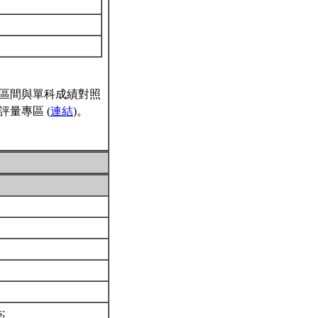
區間與單科成績對照
量專區 (
連結
)。
s;