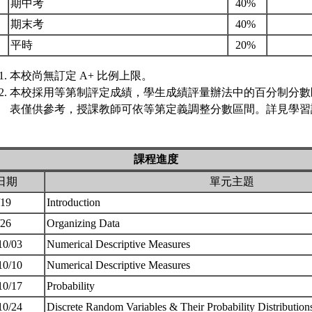
.
期中考
40%
.
期末考
40%
.
平時
20%
本校尚無訂定 A+ 比例上限。
本校採用等第制評定成績，學生成績評量辦法中的百分制分數
表僅供參考，授課教師可依等第定義調整分數區間。詳見學習評
課程進度
日期
單元主題
/19
Introduction
/26
Organizing Data
10/03
Numerical Descriptive Measures
10/10
Numerical Descriptive Measures
10/17
Probability
10/24
Discrete Random Variables & Their Probability Distribution