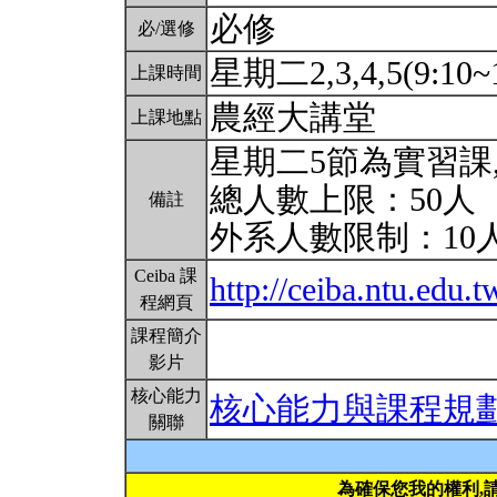
必修
必/選修
星期二2,3,4,5(9:10~
上課時間
農經大講堂
上課地點
星期二5節為實習課
總人數上限：50人
備註
外系人數限制：10
Ceiba 課
http://ceiba.ntu.edu.t
程網頁
課程簡介
影片
核心能力
核心能力與課程規
關聯
為確保您我的權利,