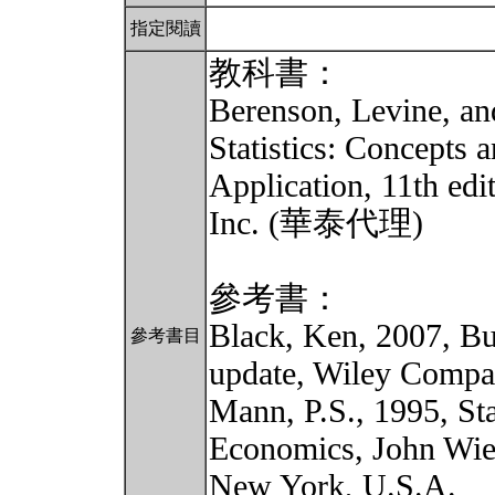
指定閱讀
教科書：
Berenson, Levine, an
Statistics: Concepts 
Application, 11th edit
Inc. (華泰代理)
參考書：
Black, Ken, 2007, Bus
參考書目
update, Wiley Compa
Mann, P.S., 1995, Sta
Economics, John Wie
New York, U.S.A.