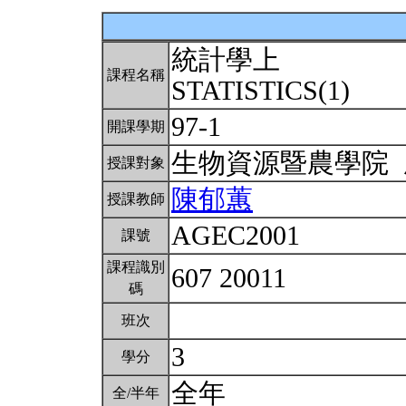
統計學上
課程名稱
STATISTICS(1)
97-1
開課學期
生物資源暨農學院
授課對象
陳郁蕙
授課教師
AGEC2001
課號
課程識別
607 20011
碼
班次
3
學分
全年
全/半年