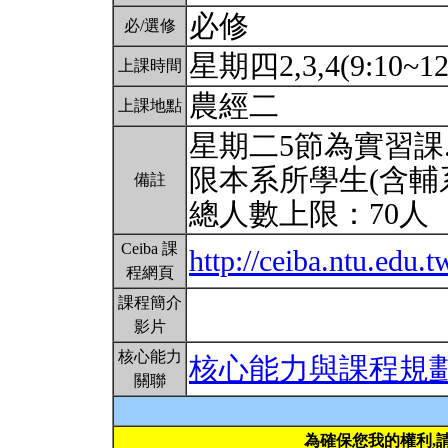
必修
必/選修
星期四2,3,4(9:10~12
上課時間
農經二
上課地點
星期二5節為實習課
限本系所學生(含輔
備註
總人數上限：70人
Ceiba 課
http://ceiba.ntu.edu.
程網頁
課程簡介
影片
核心能力
核心能力與課程規
關聯
為確保您我的權利,