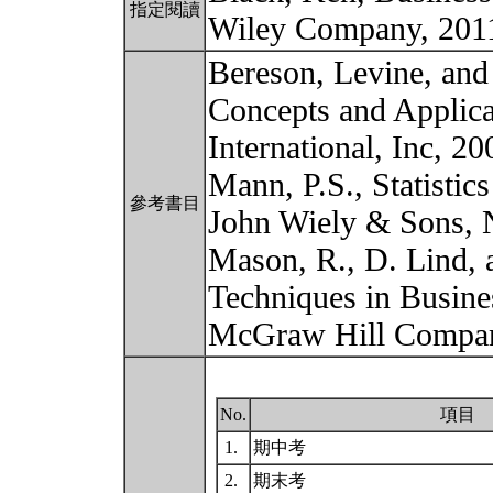
指定閱讀
Wiley Company, 201
Bereson, Levine, and 
Concepts and Applicat
International, Inc, 20
Mann, P.S., Statistic
參考書目
John Wiely & Sons, 
Mason, R., D. Lind, a
Techniques in Busine
McGraw Hill Compa
No.
項目
1.
期中考
2.
期末考