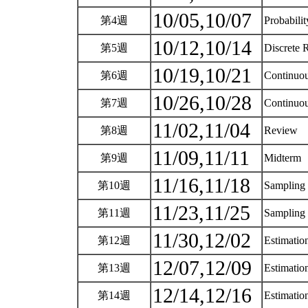
10/05,10/07
第4週
Probabili
10/12,10/14
第5週
Discrete 
10/19,10/21
第6週
Continuou
10/26,10/28
第7週
Continuou
11/02,11/04
第8週
Review
11/09,11/11
第9週
Midterm
11/16,11/18
第10週
Sampling 
11/23,11/25
第11週
Sampling 
11/30,12/02
第12週
Estimatio
12/07,12/09
第13週
Estimatio
12/14,12/16
第14週
Estimatio