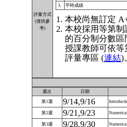
3.
平時成績
評量方式
本校尚無訂定 A
(僅供參
本校採用等第制
考)
的百分制分數區
授課教師可依等
評量專區 (
連結
)
週次
日期
9/14,9/16
第1週
Introduct
9/21,9/23
第2週
Numerical
9/28,9/30
第3週
Numerical