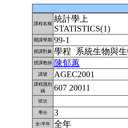
統計學上
課程名稱
STATISTICS(1)
99-1
開課學期
學程 系統生物與
授課對象
陳郁蕙
授課教師
AGEC2001
課號
課程識別
607 20011
碼
班次
3
學分
全年
全/半年