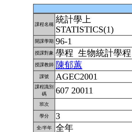
統計學上
課程名稱
STATISTICS(1)
96-1
開課學期
學程 生物統計學
授課對象
陳郁蕙
授課教師
AGEC2001
課號
課程識別
607 20011
碼
班次
3
學分
全年
全/半年