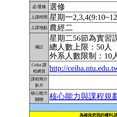
選修
必/選修
星期一2,3,4(9:10~12
上課時間
農經二
上課地點
星期二56節為實習
總人數上限：50人
備註
外系人數限制：10
Ceiba 課
http://ceiba.ntu.edu.t
程網頁
課程簡介
影片
核心能力
核心能力與課程規
關聯
為確保您我的權利,