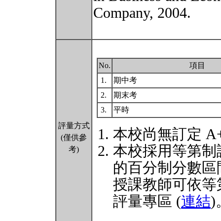
Company, 2004.
No.
項目
1.
期中考
2.
期末考
3.
平時
評量方式
本校尚無訂定 A
(僅供參
本校採用等第制
考)
的百分制分數區
授課教師可依等
評量專區 (
連結
)