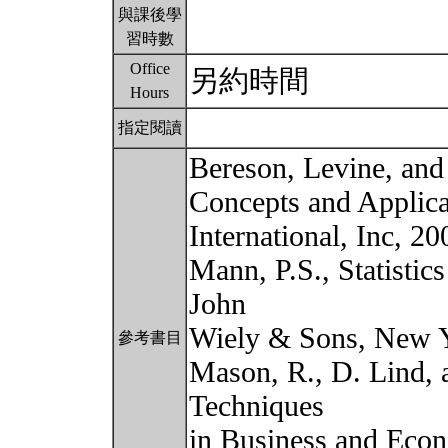
與課後學
習時數
Office
另約時間
Hours
指定閱讀
Bereson, Levine, and 
Concepts and Applicat
International, Inc, 20
Mann, P.S., Statistic
John
Wiely & Sons, New Y
參考書目
Mason, R., D. Lind, a
Techniques
in Business and Econ