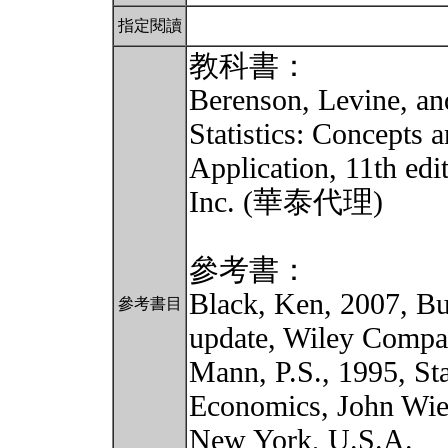
指定閱讀
教科書：
Berenson, Levine, an
Statistics: Concepts 
Application, 11th edit
Inc. (華泰代理)
參考書：
Black, Ken, 2007, Bus
參考書目
update, Wiley Compa
Mann, P.S., 1995, Sta
Economics, John Wie
New York, U.S.A.