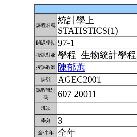
統計學上
課程名稱
STATISTICS(1)
97-1
開課學期
學程 生物統計學
授課對象
陳郁蕙
授課教師
AGEC2001
課號
課程識別
607 20011
碼
班次
3
學分
全年
全/半年