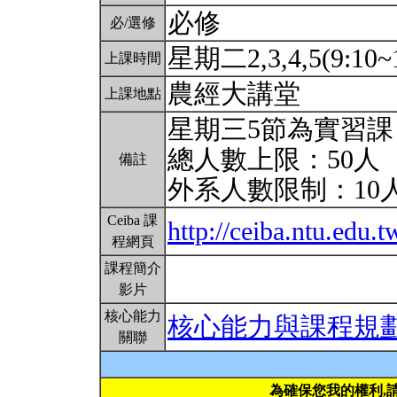
必修
必/選修
星期二2,3,4,5(9:10~
上課時間
農經大講堂
上課地點
星期三5節為實習課
總人數上限：50人
備註
外系人數限制：10
Ceiba 課
http://ceiba.ntu.edu.t
程網頁
課程簡介
影片
核心能力
核心能力與課程規
關聯
為確保您我的權利,