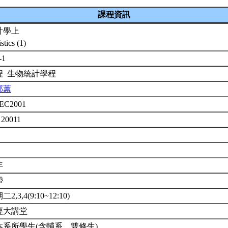
課程資訊
計學上
istics (1)
-1
程 生物統計學程
郁蕙
EC2001
 20011
年
帶
2,3,4(9:10~12:10)
經大講堂
本系所學生(含輔系、雙修生)