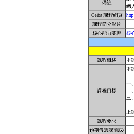
備註
總
Ceiba 課程網頁
http
課程簡介影片
核心能力關聯
核
課程概述
本
本
一
課程目標
二
三
上
課程要求
預期每週課前或/