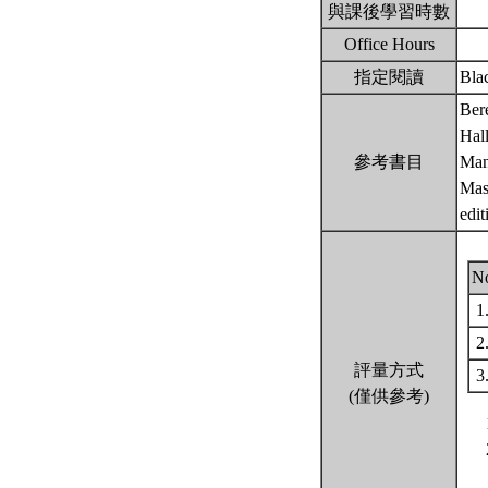
與課後學習時數
Office Hours
指定閱讀
Blac
Bere
Hall
參考書目
Man
Mas
edi
N
1
2
評量方式
3
(僅供參考)