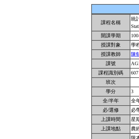
統
課程名稱
Stat
開課學期
100
授課對象
學
授課教師
陳
課號
AG
課程識別碼
607
班次
學分
3
全/半年
全
必/選修
必
上課時間
星期二
上課地點
農
限