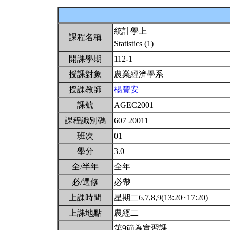
統計學上
課程名稱
Statistics (1)
開課學期
112-1
授課對象
農業經濟學系
授課教師
楊豐安
課號
AGEC2001
課程識別碼
607 20011
班次
01
學分
3.0
全/半年
全年
必/選修
必帶
上課時間
星期二6,7,8,9(13:20~17:20)
上課地點
農經二
第9節為實習課