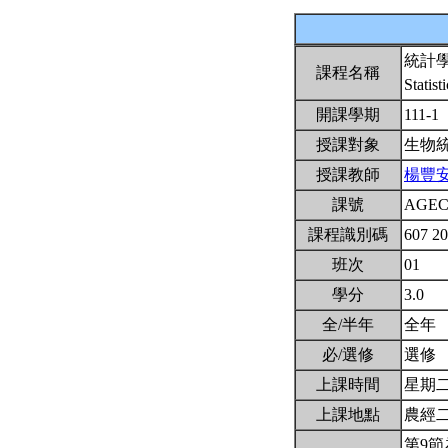
統計
課程名稱
Statist
開課學期
111-1
授課對象
生物
授課教師
楊豐
課號
AGEC
課程識別碼
607 2
班次
01
學分
3.0
全/半年
全年
必/選修
選修
上課時間
星期二6,
上課地點
農經
第9