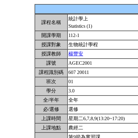
統計學上
課程名稱
Statistics (1)
開課學期
112-1
授課對象
生物統計學程
授課教師
楊豐安
課號
AGEC2001
課程識別碼
607 20011
班次
01
學分
3.0
全/半年
全年
必/選修
選修
上課時間
星期二6,7,8,9(13:20~17:20)
上課地點
農經二
第9節為實習課