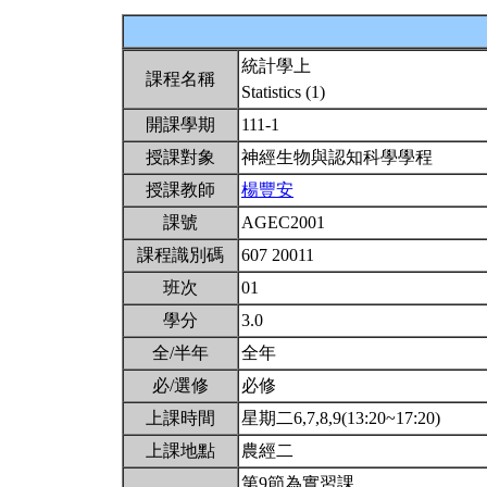
統計學上
課程名稱
Statistics (1)
開課學期
111-1
授課對象
神經生物與認知科學學程
授課教師
楊豐安
課號
AGEC2001
課程識別碼
607 20011
班次
01
學分
3.0
全/半年
全年
必/選修
必修
上課時間
星期二6,7,8,9(13:20~17:20)
上課地點
農經二
第9節為實習課