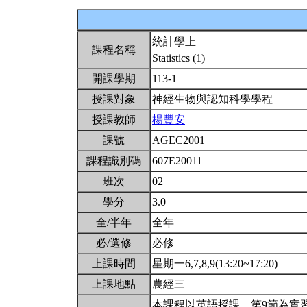
統計學上
課程名稱
Statistics (1)
開課學期
113-1
授課對象
神經生物與認知科學學程
授課教師
楊豐安
課號
AGEC2001
課程識別碼
607E20011
班次
02
學分
3.0
全/半年
全年
必/選修
必修
上課時間
星期一6,7,8,9(13:20~17:20)
上課地點
農經三
本課程以英語授課。第9節為實