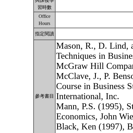
與課後學
習時數
Office
Hours
指定閱讀
Mason, R., D. Lind, a
Techniques in Busine
McGraw Hill Compa
McClave, J., P. Benso
Course in Business Sta
International, Inc.
參考書目
Mann, P.S. (1995), St
Economics, John Wie
Black, Ken (1997), Bu