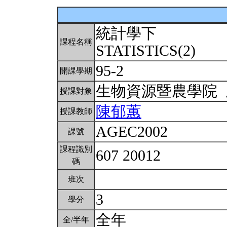
統計學下
課程名稱
STATISTICS(2)
95-2
開課學期
生物資源暨農學院
授課對象
陳郁蕙
授課教師
AGEC2002
課號
課程識別
607 20012
碼
班次
3
學分
全年
全/半年